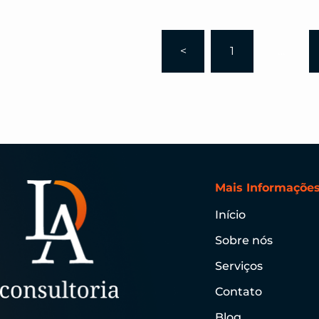
<
1
…
Mais Informaçõe
Início
Sobre nós
Serviços
Contato
Blog