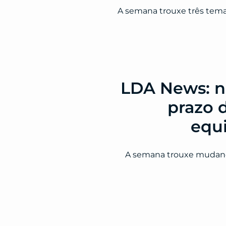
A semana trouxe três tema
LDA News: no
prazo d
equi
A semana trouxe mudança