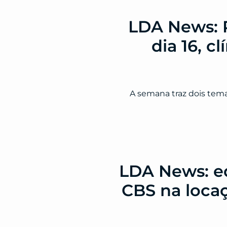
LDA News: R
dia 16, 
A semana traz dois tema
LDA News: eq
CBS na loca