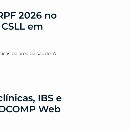
IRPF 2026 no
e CSLL em
icas da área da saúde. A
ínicas, IBS e
ER/DCOMP Web