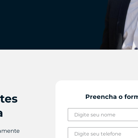
tes
Preencha o form
a
samente