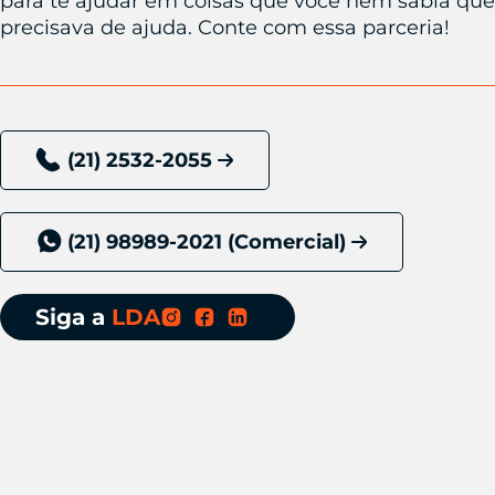
para te ajudar em coisas que você nem sabia que
precisava de ajuda. Conte com essa parceria!
(21) 2532-2055
(21) 98989-2021 (Comercial)
Siga a
LDA