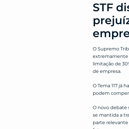
STF d
prejuí
empre
O Supremo Trib
extremamente re
limitação de 30
de empresa.
O Tema 117 já h
podem compensa
️O novo debate
se mantida a tr
parte relevante