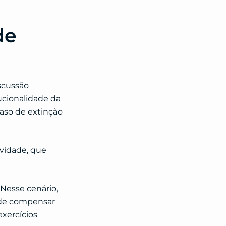
de
scussão
ucionalidade da
caso de extinção
ividade, que
Nesse cenário,
o de compensar
exercícios