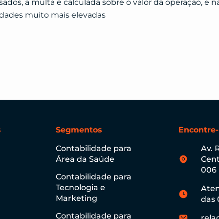
sados, a multa é calculada sobre o valor da operação, e nã
idades muito mais elevadas
s
Segmentos
Encontre
Contabilidade para
Av. 
Área da Saúde
Cent
006
Contabilidade para
Tecnologia e
Aten
Marketing
das 
Contabilidade para
rela