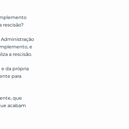
dimplemento
 rescisão?
a Administração
dimplemento, e
za a rescisão.
 e da própria
mente para
dente, que
 que acabam