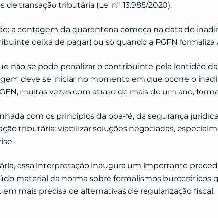
 de transação tributária (Lei nº 13.988/2020).
ão: a contagem da quarentena começa na data do ina
ibuinte deixa de pagar) ou só quando a PGFN formaliza a
que não se pode penalizar o contribuinte pela lentidão d
tagem deve se iniciar no momento em que ocorre o ina
FN, muitas vezes com atraso de mais de um ano, formali
nhada com os princípios da boa-fé, da segurança jurídica
ação tributária: viabilizar soluções negociadas, especial
ise.
ária, essa interpretação inaugura um importante prece
teúdo material da norma sobre formalismos burocráticos
em mais precisa de alternativas de regularização fiscal.