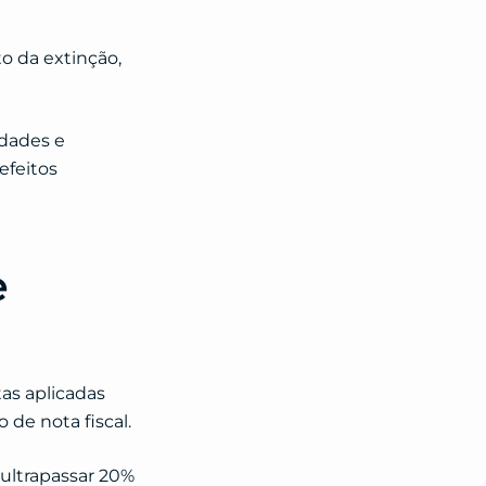
o da extinção,
idades e
efeitos
e
tas aplicadas
de nota fiscal.
 ultrapassar 20%