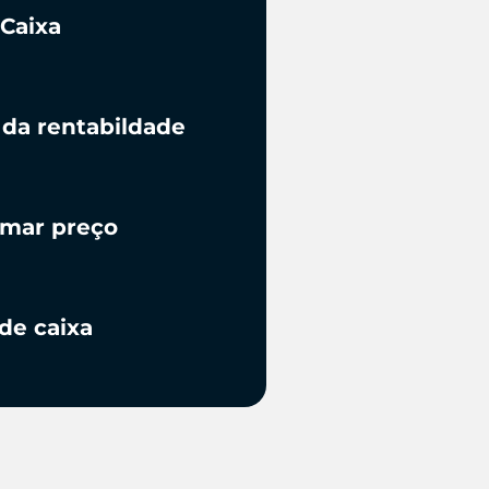
 Caixa
da rentabildade
rmar preço
 de caixa