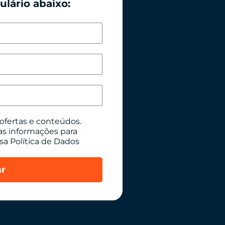
lário abaixo:
ofertas e conteúdos.
as informações para
sa Política de Dados